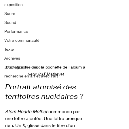
exposition
Score
Sound
Performance
Votre communauté
Texte
Archives
Journal de résidence
Photographie pour la pochette de l'album à 
venir (c) F.Mathevet
recherche en art et avec l'art
Portrait atomisé des 
territoires nucléaires ?
Atom Hearth Mother
 commence par 
une lettre ajoutée. Une lettre presque 
rien. Un 
h
, glissé dans le titre d’un 