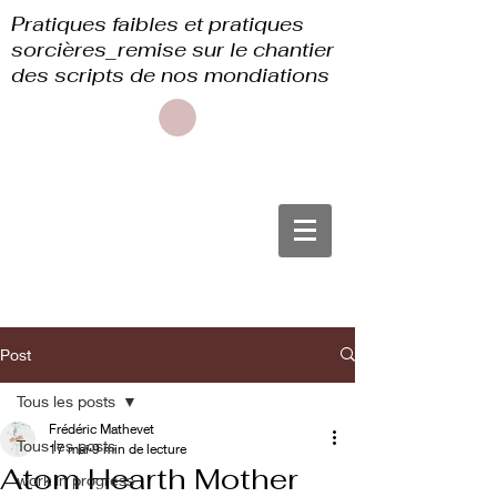
Pratiques faibles et pratiques
sorcières_remise sur le chantier
des scripts de nos mondiations
Post
Tous les posts
Frédéric Mathevet
Tous les posts
17 mai
9 min de lecture
Atom Hearth Mother
work in progress