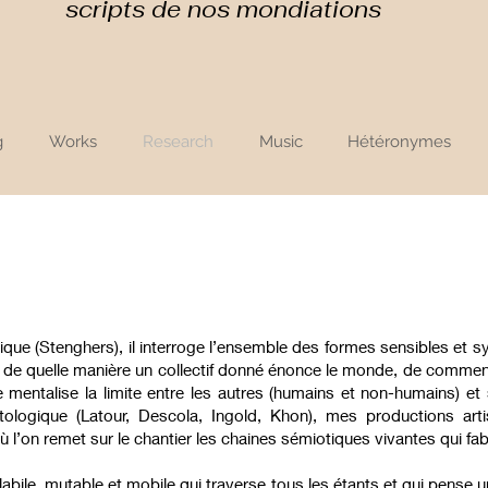
scripts de nos mondiations
g
Works
Research
Music
Hétéronymes
tique (Stenghers), il interroge l’ensemble des formes sensibles et
e de quelle manière un collectif donné énonce le monde, de commen
 mentalise la limite entre les autres (humains et non-humains) et 
ologique (Latour, Descola, Ingold, Khon), mes productions art
’on remet sur le chantier les chaines sémiotiques vivantes qui f
ité labile, mutable et mobile qui traverse tous les étants et qui pen