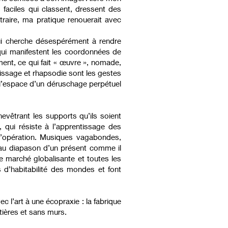
s faciles qui classent, dressent des
traire, ma pratique renouerait avec
qui cherche désespérément à rendre
qui manifestent les coordonnées de
ment, ce qui fait « œuvre », nomade,
issage et rhapsodie sont les gestes
st l’espace d’un déruschage perpétuel
evêtrant les supports qu’ils soient
 qui résiste à l’apprentissage des
le d’opération. Musiques vagabondes,
s, au diapason d’un présent comme il
de marché globalisante et toutes les
 d’habitabilité des mondes et font
c l’art à une écopraxie : la fabrique
ntières et sans murs.