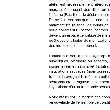
atelier est nécessairement interdisci
murs, et établissent des dichotomies
l’informe (Bataille) : elle déclasse, el
De ce fait, ma pratique est une sui
manifeste les liaisons, les points 
notre collectif sur l’horizon [cosmo
devient un espace centrifuge de mét
poétiques privilégiés de mon atelier 
des mondes qui m’entourent.
Plasticien ouvert à tout polymorphis
numériques, picturaux ou sonores, c
signes et remet sans arrêt l’arbitra
installations sauvages (mais qui res
tombe, interrogent la mémoire collect
sémiocraties en vigueur escampent !
l’hypothèse d’un autre monde sensibl
Notre atelier est un modèle des cosmop
renouvelable de l’ensemble de conditio