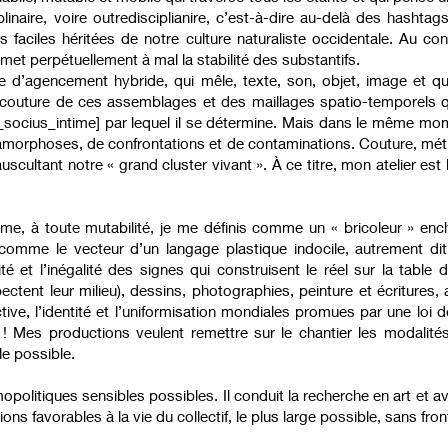
plinaire, voire outredisciplianire, c’est-à-dire au-delà des hashtag
 faciles héritées de notre culture naturaliste occidentale. Au con
le met perpétuellement à mal la stabilité des substantifs.
te d’agencement hybride, qui mêle, texte, son, objet, image et 
de couture de ces assemblages et des maillages spatio-temporels 
s _socius_intime] par lequel il se détermine. Mais dans le même mo
amorphoses, de confrontations et de contaminations. Couture, mét
auscultant notre « grand cluster vivant ». À ce titre, mon atelier e
me, à toute mutabilité, je me définis comme un « bricoleur » ench
omme le vecteur d’un langage plastique indocile, autrement dit,
rité et l’inégalité des signes qui construisent le réel sur la tab
pectent leur milieu), dessins, photographies, peinture et écriture
ive, l’identité et l’uniformisation mondiales promues par une loi 
 Mes productions veulent remettre sur le chantier les modalités
e possible.
olitiques sensibles possibles. Il conduit la recherche en art et ave
ns favorables à la vie du collectif, le plus large possible, sans fro