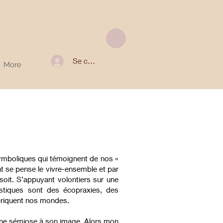
Se connecter
More
 symboliques qui témoignent de nos «
t se pense le vivre-ensemble et par
soit. S’appuyant volontiers sur une
istiques sont des écopraxies, des
abriquent nos mondes.
se une sémiose à son image. Alors mon