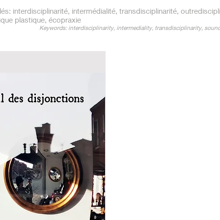
és: interdisciplinarité, intermédialité, transdisciplinarité, outrediscipl
ique plastique, écopraxie
Keywords: interdisciplinarity, intermediality, transdisciplinarity, sound