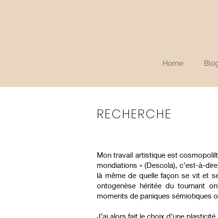
Home
Blo
RECHERCHE
Mon travail artistique est cosmopolil
mondiations » (Descola), c’est-à-dir
là même de quelle façon se vit et se
ontogenèse héritée du tournant ont
moments de paniques sémiotiques où l
J’ai alors fait le choix d’une plastic