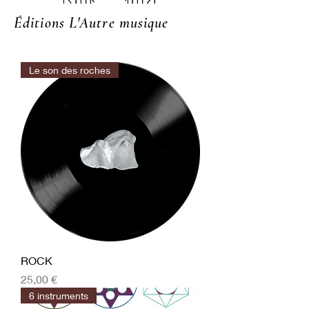
Éditions L'Autre musique
Le son des roches
ROCK
Prix
25,00 €
6 instruments