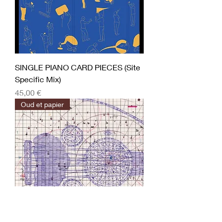
SINGLE PIANO CARD PIECES (Site
Specific Mix)
Prix
45,00 €
Oud et papier