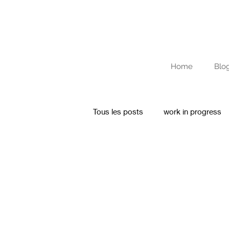
Home
Blo
Tous les posts
work in progress
Texte
Archives
Journal