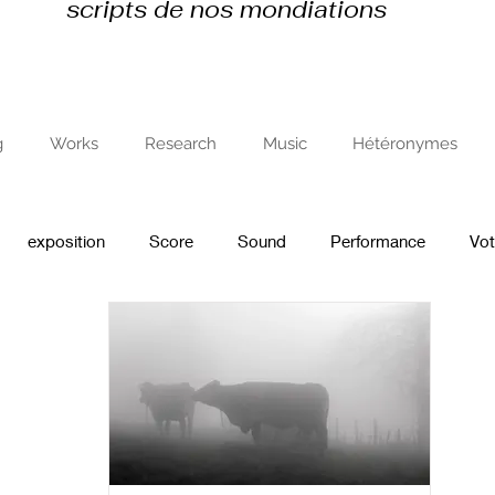
scripts de nos mondiations
g
Works
Research
Music
Hétéronymes
exposition
Score
Sound
Performance
Vo
 de résidence
recherche en art et avec l'art