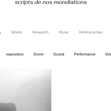
scripts de nos mondiations
g
Works
Research
Music
Hétéronymes
exposition
Score
Sound
Performance
Vo
ce
recherche en art et avec l'art