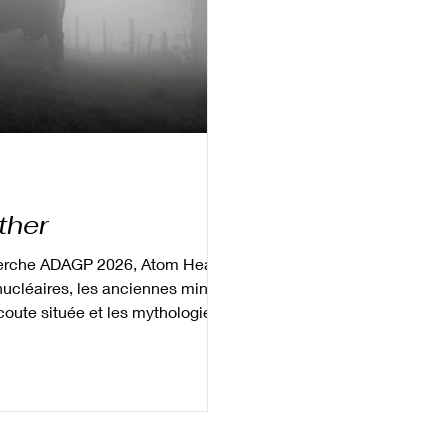
ther
herche ADAGP 2026, Atom Hearth
 nucléaires, les anciennes mines
écoute située et les mythologies