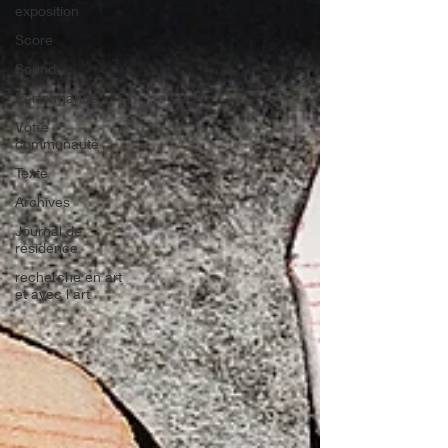
exposition
Score
Sound
Performance
Votre
communauté
Texte
Archives
Journal de
résidence
recherche en art
et avec l'art