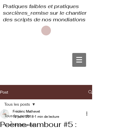
Pratiques faibles et pratiques
sorcières_remise sur le chantier
des scripts de nos mondiations
Post
Tous les posts
Frédéric Mathevet
Tous les posts
12 janv. 2018
1 min de lecture
Poème-tambour #5 :
work in progress