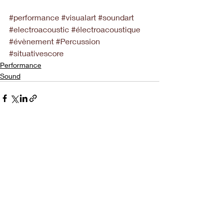
#performance
#visualart
#soundart
#electroacoustic
#électroacoustique
#évènement
#Percussion
#situativescore
Performance
Sound
Posts récents
Voir tout