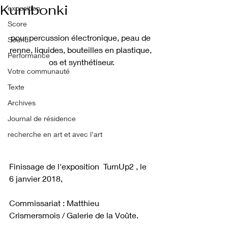
Kumbonki
exposition
Score
pour percussion électronique, peau de 
Sound
renne, liquides, bouteilles en plastique, 
Performance
os et synthétiseur.
Votre communauté
Texte
Archives
Journal de résidence
recherche en art et avec l'art
Finissage de l'exposition  TurnUp2 , le 
6 janvier 2018,
Commissariat : Matthieu 
Crismersmois / Galerie de la Voûte.