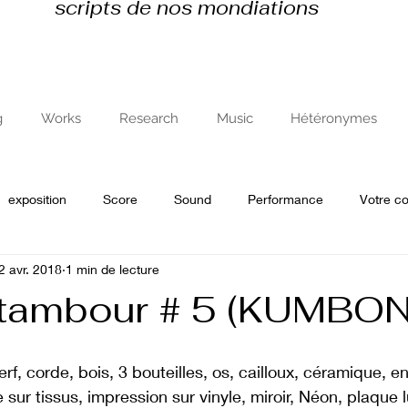
scripts de nos mondiations
g
Works
Research
Music
Hétéronymes
exposition
Score
Sound
Performance
Votre 
2 avr. 2018
1 min de lecture
e
recherche en art et avec l'art
tambour # 5 (KUMBON
f, corde, bois, 3 bouteilles, os, cailloux, céramique, e
 sur tissus, impression sur vinyle, miroir, Néon, plaque 