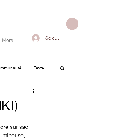
Se connecter
More
communauté
Texte
KI)
ncre sur sac 
lumineuse, 