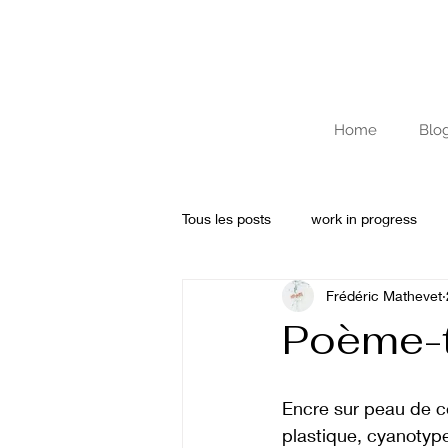
Home
Blo
Tous les posts
work in progress
Frédéric Mathevet
Archives
Journal de résidenc
Poème-
Encre sur peau de cer
plastique, cyanotype