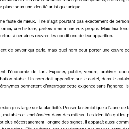
ur place sous une identité artistique unique.
nyme faute de mieux. Il ne s’agit pourtant pas exactement de per
mie, une histoire, parfois même une voix propre. Mais leur fonc
 surtout à certaines œuvres les conditions de leur apparition.
nt de savoir qui parle, mais quel nom peut porter une œuvre pou
ent l’économie de l’art. Exposer, publier, vendre, archiver, d
ution stable. Un nom doit apparaître sur le cartel, dans le catalo
onymes permettent d’interroger cette exigence sans l’ignorer. Ils n
lexion plus large sur la plasticité. Penser la sémiotique à l’aune de l
, mutables et enchâssées dans des milieux. Les identités qui les
st plus nécessairement l’origine des signes. Il apparaît aussi comme 
oc homogène. Elle se forme par coordinations provisoires entre de