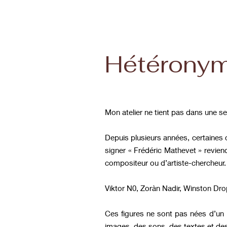
Hétérony
Mon atelier ne tient pas dans une se
Depuis plusieurs années, certaines œ
signer « Frédéric Mathevet » reviend
compositeur ou d’artiste-chercheur
Viktor N0, Zoràn Nadir, Winston Dr
Ces figures ne sont pas nées d’un p
images, des sons, des textes et des