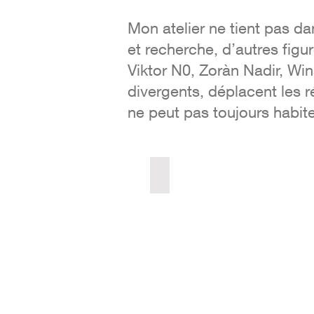
Mon atelier ne tient pas da
et recherche, d’autres figu
Viktor N0, Zoràn Nadir, Wi
divergents, déplacent les r
ne peut pas toujours habite
Viktor N0
visual
art,
music