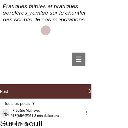
Pratiques faibles et pratiques
sorcières_remise sur le chantier
des scripts de nos mondiations
Post
Tous les posts
Frédéric Mathevet
Tous les posts
13 janv. 2021
2 min de lecture
Sur le seuil
work in progress