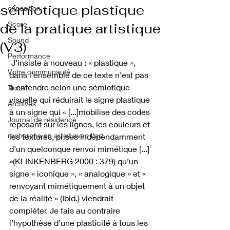
sémiotique plastique
exposition
Score
de la pratique artistique
Sound
(V3)
Performance
 J’insiste à nouveau : « plastique », 
Votre communauté
dans l’ensemble de ce texte n’est pas 
à entendre selon une sémiotique 
Texte
visuelle qui réduirait le signe plastique 
Archives
à un signe qui « [...]mobilise des codes 
Journal de résidence
reposant sur les lignes, les couleurs et 
recherche en art et avec l'art
les textures, prises indépendamment 
d’un quelconque renvoi mimétique [...] 
»(KLINKENBERG 2000 : 379) qu’un 
signe « iconique », « analogique » et « 
renvoyant mimétiquement à un objet 
de la réalité » (Ibid.) viendrait 
compléter. Je fais au contraire 
l’hypothèse d’une plasticité à tous les 