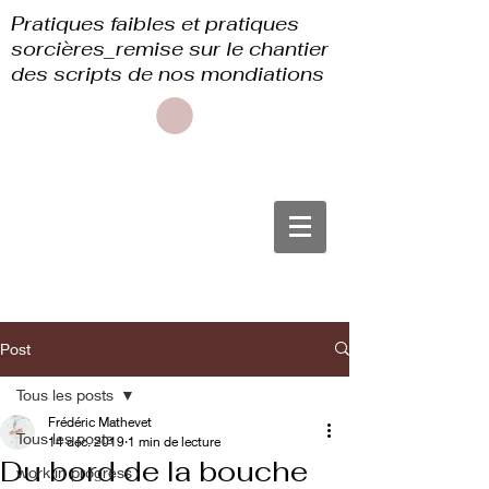
Pratiques faibles et pratiques
sorcières_remise sur le chantier
des scripts de nos mondiations
Post
Tous les posts
Frédéric Mathevet
Tous les posts
14 déc. 2019
1 min de lecture
Du bord de la bouche
work in progress