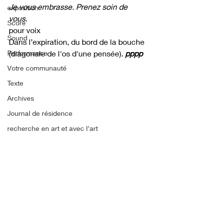
Je vous embrasse. Prenez soin de 
exposition
vous
.
Score
pour voix
Sound
Dans l’expiration, du bord de la bouche 
Performance
(diagonale de l'os d'une pensée). 
pppp
Votre communauté
Texte
Archives
Journal de résidence
recherche en art et avec l'art