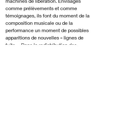
machines de libération. Envisagés 
comme prélèvements et comme 
témoignages, ils font du moment de la 
composition musicale ou de la 
performance un moment de possibles 
apparitions de nouvelles « lignes de 
fuite ». Dans la redistribution des 
signes que propose l’anamnèse de ce 
texte — ramenant à la mémoire par 
tête de lecture interposée — il y à lutte.
  Lutte contre les machines 
d’assujettissement sémiotiques du 
pouvoir.