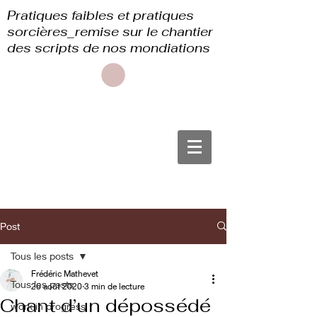
Pratiques faibles et pratiques
sorcières_remise sur le chantier
des scripts de nos mondiations
Post
Tous les posts
Frédéric Mathevet
Tous les posts
26 août 2020
3 min de lecture
Chant d’un dépossédé
work in progress