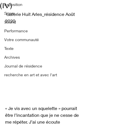
(IV)
exposition
Score
 Galerie Huit Arles_résidence Août 
2020
Sound
Performance
Votre communauté
Texte
Archives
Journal de résidence
recherche en art et avec l'art
« Je vis avec un squelette » pourrait 
être l’incantation que je ne cesse de 
me répéter. J’ai une écoute 