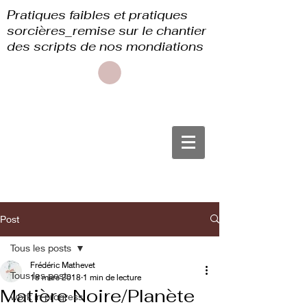
Pratiques faibles et pratiques
sorcières_remise sur le chantier
des scripts de nos mondiations
Post
Tous les posts
Frédéric Mathevet
Tous les posts
18 mars 2018
1 min de lecture
Matière Noire/Planète
work in progress