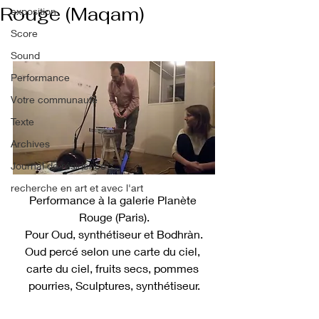
Rouge (Maqam)
exposition
Score
Sound
Performance
Votre communauté
Texte
Archives
Journal de résidence
recherche en art et avec l'art
Performance à la galerie Planète 
Rouge (Paris).
Pour Oud, synthétiseur et Bodhràn.
Oud percé selon une carte du ciel, 
carte du ciel, fruits secs, pommes 
pourries, Sculptures, synthétiseur.