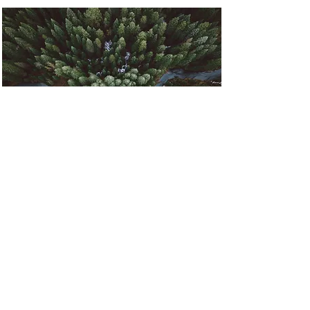
Rainforest Action
Initiative
This is placeholder text. To change
this content, double-click on the
element and click Change
Content.
Read More