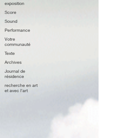
exposition
Score
Sound
Performance
Votre
communauté
Texte
Archives
Journal de
résidence
recherche en art
et avec l'art