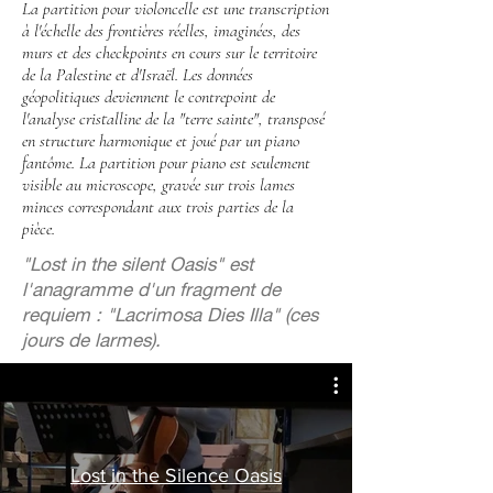
La partition pour violoncelle est une transcription
à l'échelle des frontières réelles, imaginées, des
murs et des checkpoints en cours sur le territoire
de la Palestine et d'Israël. Les données
géopolitiques deviennent le contrepoint de
l'analyse cristalline de la "terre sainte", transposé
en structure harmonique et joué par un piano
fantôme. La partition pour piano est seulement
visible au microscope, gravée sur trois lames
minces correspondant aux trois parties de la
pièce.
"Lost in the silent Oasis" est
l'anagramme d'un fragment de
requiem : "Lacrimosa Dies Illa" (ces
jours de larmes).
Lost in the Silence Oasis