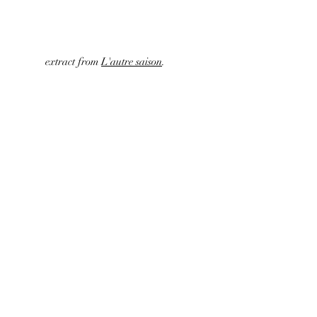
extract from
L'autre saison
.