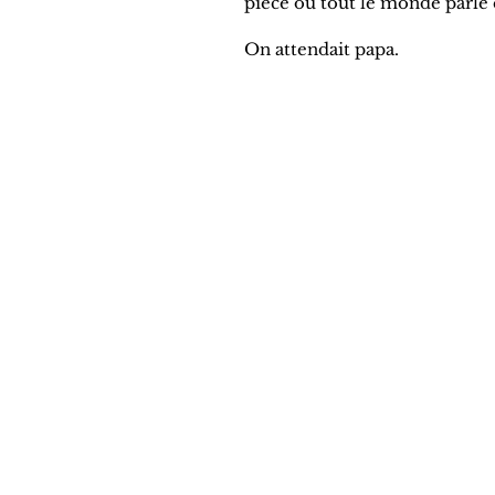
pièce où tout le monde parl
On attendait papa.