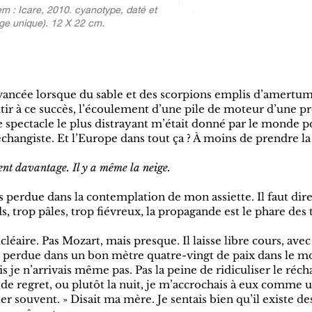
em : Icare, 2010. cyanotype, daté et
age unique). 12 X 22 cm.
avancée lorsque du sable et des scorpions emplis d’amertu
tir à ce succès, l’écoulement d’une pile de moteur d’une pré
e spectacle le plus distrayant m’était donné par le monde p
changiste. Et l’Europe dans tout ça ? À moins de prendre l
ent davantage. Il y a même la neige.
is perdue dans la contemplation de mon assiette. Il faut dire
, trop pâles, trop fiévreux, la propagande est le phare des 
léaire. Pas Mozart, mais presque. Il laisse libre cours, ave
 perdue dans un bon mètre quatre-vingt de paix dans le mo
is je n’arrivais même pas. Pas la peine de ridiculiser le réc
e regret, ou plutôt la nuit, je m’accrochais à eux comme un
ler souvent. » Disait ma mère. Je sentais bien qu’il existe d