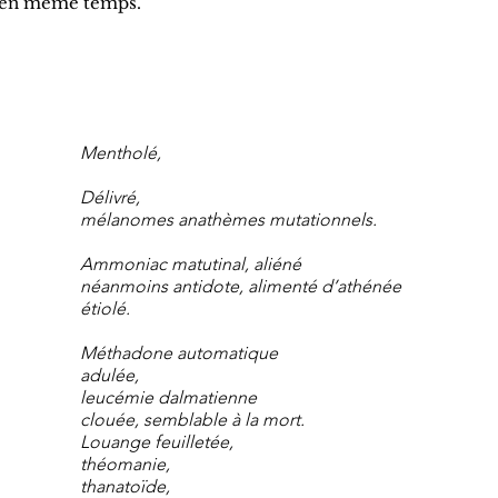
e en même temps.
Mentholé,
Délivré,
mélanomes anathèmes mutationnels.
Ammoniac matutinal, aliéné
néanmoins antidote, alimenté d’athénée
étiolé.
Méthadone automatique
adulée,
leucémie dalmatienne
clouée, semblable à la mort.
Louange feuilletée,
théomanie,
thanatoïde,