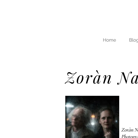
Home
Blo
Zoràn Na
Zoràn Na
Photogra