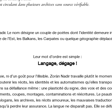
 circulant dans plusieurs archives sans source vérifiable.
ir. Le nom désigne un couple de poètes dont l’identité demeure inc
 de l’Est, les Balkans, les Carpates ou quelque géographie déplacé
Leur mot d’ordre est simple :
Langage, dégage !
sie, ni d’un goût pour l’illisible. Zoràn Nadir travaille plutôt le mome
utenir les récits, les identités et les automatismes qu’elles transp
s sa défaillance même : une plasticité du signe, des voix et des co
ments, coupes, montages, contaminations et réécritures. Le psautie
slogans, les archives, les récits amoureux, les mauvaises traduction
qu’à perdre leur assurance. La langue ne disparaît pas. Elle se défa