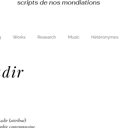
scripts de nos mondiations
g
Works
Research
Music
Hétéronymes
dir
dir (attribué)
phie contemporaine.