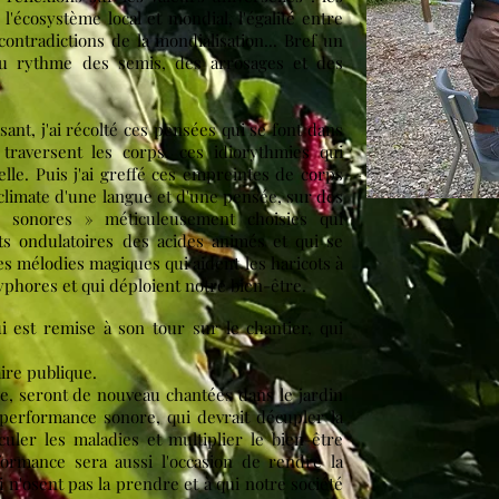
l'écosystème local et mondial, l'égalité entre
ontradictions de la mondialisation... Bref un
u rythme des semis, des arrosages et des
isant, j'ai récolté ces pensées qui se font dans
 traversent les corps, ces idiorythmies qui
lle. Puis j'ai greffé ces empreintes de corps
acclimate d'une langue et d'une pensée, sur des
s sonores » méticuleusement choisies qui
s ondulatoires des acides animés et qui se
es mélodies magiques qui aident les haricots à
yphores et qui déploient notre bien-être.
ui est remise à son tour sur le chantier, qui
ire publique.
e, seront de nouveau chantées dans le jardin
performance sonore, qui devrait décupler la
culer les maladies et multiplier le bien-être
formance sera aussi l'occasion de rendre la
 n'osent pas la prendre et à qui notre société