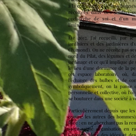
à la constitution de nos bonnes
récoltées dans des jardins-o
recherche de soi et d'un m
liminaire.
Été 2017. J'ai recueilli, par
jardiniers et des jardinières d
Chamond). On ne récolte pas seu
nord du Pilat, des légumes et des
jardinage et ce qu'il implique de
le lieu d'une dormance de la pen
cet espace laboratoire, où, d
l'échange des bulbes et de cons
symboliquement, on la panse e
personnelle et collective, où l'
se bouturer dans une société à ve
Particulièrement depuis que les
comme les autres (les hommes)
faire : en ne cherchant pas la ren
sacro-sainte organisation en
Germent alors des idées et des 