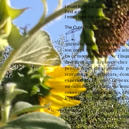
I must fight this sickness
Find a cure
I must fight this sickness...
The Cure, Pornography, 1982.
Attention auditeur, ce que tu 
ton corps et jouer avec les ac
en ce moment même. Ne t'inqui
devraient que déployer chez 
petites doses de ce remède p
reprendras à plusieurs éco
expérience. Ah, oui ! tu peu
médicinales aux pieds de toma
colorées qui aguichent les reg
légumes que tu as rapportés d
Le succès est garanti et rem
toujours à dose homéopathiq
multiplier leur taille par deux
t'adonnes à chaque écoute. Ces