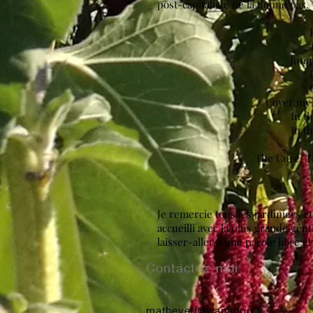
post-capitaliste ne la donne pas.
F
Jump
F
Cover my 
In t
In t
The Cure, T
Je remercie tous les jardiniers e
accueilli avec la plus grande gent
laisser-aller à une parole libre e
Contactez-moi
mathevetf@wanadoo.fr