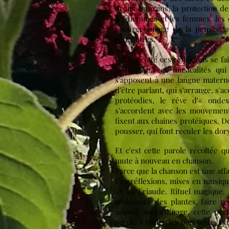
droits humains, la protection de 
les hommes et les femmes, les c
ébourgeonnage de la pensée a
rencontres.
J'ai marcotté ces réflexions se fa
la bouche, ces musicalités qui
s'apposent à une langue materne
d'être parlant, qui s'arrange, s'
protéodies, le rêve d'« onde
s'accordent avec les mouvement
fixent aux chaînes protéiques. D
pousser, qui font reculer les dor
Et c'est cette parole récoltée q
mute à nouveau en chanson.
Parce que la chanson est une affa
Ces réflexions, mises en musiqu
de La Friaude. Rituel magique, 
croissance des plantes, faire re
associé au jardinage, cette per
parole à toutes les personnes qui