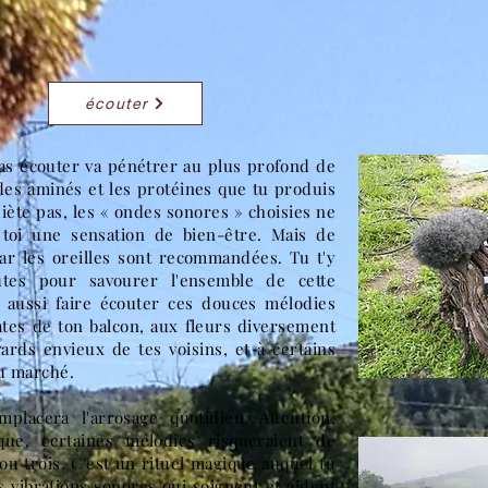
écouter
vas écouter va pénétrer au plus profond de
ides aminés et les protéines que tu produis
ète pas, les « ondes sonores » choisies ne
toi une sensation de bien-être. Mais de
ar les oreilles sont recommandées. Tu t'y
utes pour savourer l'ensemble de cette
x aussi faire écouter ces douces mélodies
tes de ton balcon, aux fleurs diversement
ards envieux de tes voisins, et à certains
u marché.
placera l'arrosage quotidien. Attention,
ue, certaines mélodies risqueraient de
 ou trois. C'est un rituel magique auquel tu
 vibrations sonores qui soignent et aident