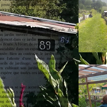
 protéines vont s'accorder avec les paroles
uvriers. Une parole simple, en quête de
eilleur vivre ensemble : un humanisme
 le truchement de mon micro, la parole des
'un jardin ouvrier : La Friaude (42400 Saint-
lement dans ce jardin suspendu, sur le flanc
 fleurs. À l'écart de ces soucis quotidiens, le
 sociabilité dans un espace partagé ne sont pas
sée. Bien au contraire, le jardin ouvrier est
ans l'attente d'une météo meilleure, dans
eils de jardinage, on pense la société, et,
n cultivant son jardin. Le lieu d'une cure
on espère que toutes ces idées en germes vont
nir.
 femmes se sont accordé le droit de jardiner
, mais en y apportant une autre manière de
tabilité à tout prix et en remettant en cause la
 rang des légumes et des pommes de terre.
réflexions sur les valeurs universelles : les