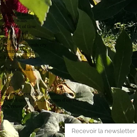
all fall fall fall
Into the walls
 jump out of time
all fall fall fall
Out of the sky
face as the animals cry
he hanging garden
he hanging garden
he hanging Garden, 1982.
t les jardinières de La Friaude qui m'ont
illesse et qui se sont, le temps d'un été,
t généreuse.
Recevoir la newsletter