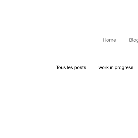
Home
Blo
Tous les posts
work in progress
Texte
Archives
Journal