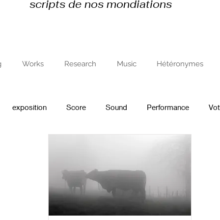
scripts de nos mondiations
g
Works
Research
Music
Hétéronymes
exposition
Score
Sound
Performance
Vo
 de résidence
recherche en art et avec l'art